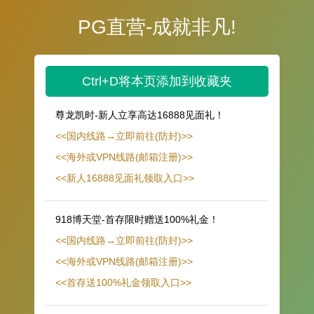
PG直营-成就非凡!
Ctrl+D将本页添加到收藏夹
尊龙凯时-新人立享高达16888见面礼！
<<国内线路→立即前往(防封)>>
<<海外或VPN线路(邮箱注册)>>
<<新人16888见面礼领取入口>>
918博天堂-首存限时赠送100%礼金！
<<国内线路→立即前往(防封)>>
<<海外或VPN线路(邮箱注册)>>
<<首存送100%礼金领取入口>>